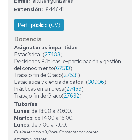
Email
altuzarr@unizar.es
Extensión
844641
Perfil público (CV)
Docencia
Asignaturas impartidas
Estadística I(
27403
)
Decisiones Públicas: e-participación y gestión
del conocimiento(
67513
)
Trabajo fin de Grado(
27531
)
Estadística y ciencia de datos I(
30906
)
Prácticas en empresa(
27459
)
Trabajo fin de Grado(
27632
)
Tutorías
Lunes
: de 18:00 a 20:00.
Martes
: de 14:00 a 16:00.
Lunes
: de 7:00 a 7:00.
Cualquier otro día/hora Contactar por correo
altuzarr@unizar.es